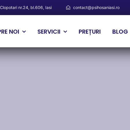
 Clopotari nr.24, bl.606, Iasi
contact@psihosaniasi.ro
PRE NOI
SERVICII
PREȚURI
BLOG