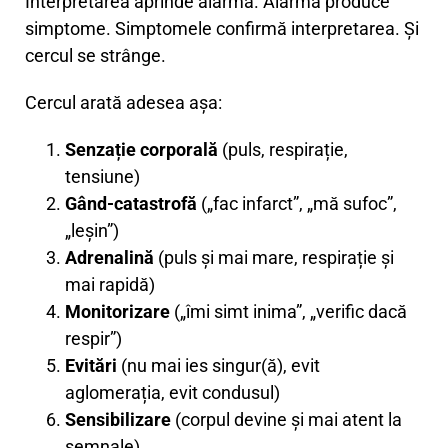
Interpretarea aprinde alarma. Alarma produce
simptome. Simptomele confirmă interpretarea. Și
cercul se strânge.
Cercul arată adesea așa:
Senzație corporală
(puls, respirație,
tensiune)
Gând-catastrofă
(„fac infarct”, „mă sufoc”,
„leșin”)
Adrenalină
(puls și mai mare, respirație și
mai rapidă)
Monitorizare
(„îmi simt inima”, „verific dacă
respir”)
Evitări
(nu mai ies singur(ă), evit
aglomerația, evit condusul)
Sensibilizare
(corpul devine și mai atent la
semnale)