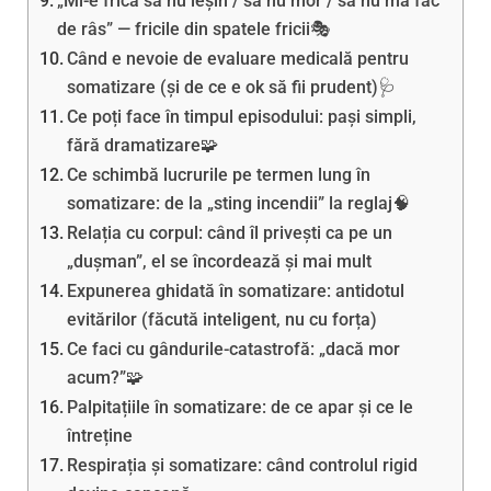
„Mi-e frică să nu leșin / să nu mor / să nu mă fac
de râs” — fricile din spatele fricii🎭
Când e nevoie de evaluare medicală pentru
somatizare (și de ce e ok să fii prudent)🩺
Ce poți face în timpul episodului: pași simpli,
fără dramatizare🧩
Ce schimbă lucrurile pe termen lung în
somatizare: de la „sting incendii” la reglaj🧠
Relația cu corpul: când îl privești ca pe un
„dușman”, el se încordează și mai mult
Expunerea ghidată în somatizare: antidotul
evitărilor (făcută inteligent, nu cu forța)
Ce faci cu gândurile-catastrofă: „dacă mor
acum?”🧩
Palpitațiile în somatizare: de ce apar și ce le
întreține
Respirația și somatizare: când controlul rigid