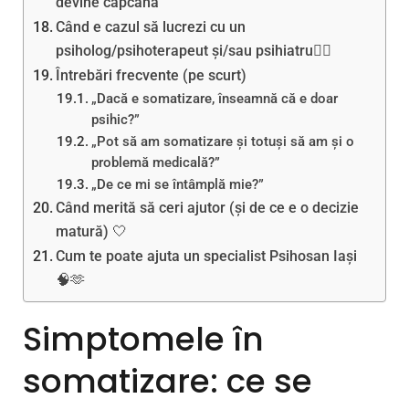
devine capcană
Când e cazul să lucrezi cu un
psiholog/psihoterapeut și/sau psihiatru🧑‍⚕️
Întrebări frecvente (pe scurt)
„Dacă e somatizare, înseamnă că e doar
psihic?”
„Pot să am somatizare și totuși să am și o
problemă medicală?”
„De ce mi se întâmplă mie?”
Când merită să ceri ajutor (și de ce e o decizie
matură) 🤍
Cum te poate ajuta un specialist Psihosan Iași
🧠🫶
Simptomele în
somatizare: ce se