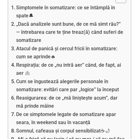
Simptomele în somatizare: ce se întâmplă în
spate🔔
„Dacă analizele sunt bune, de ce mă simt rău?”
— întrebarea care te ține treaz(ă) când suferi de
somatizare
Atacul de panică și cercul fricii în somatizare:
cum se aprinde🔥
Respirația: de ce „nu intră aer” când, de fapt, ai
aer 🫁
Cum se îngustează alegerile personale în
somatizare: evitări care par „logice” la început
Reasigurarea: de ce „mă liniștește acum”, dar
mă prinde mâine
De ce simptomele legate de somatizare apar
seara, în weekend sau în vacanță
Somnul, cafeaua și corpul sensibilizat☕🌙