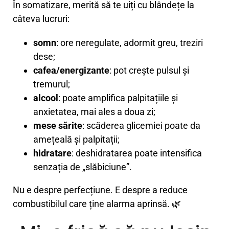
În somatizare, merită să te uiți cu blândețe la
câteva lucruri:
somn
: ore neregulate, adormit greu, treziri
dese;
cafea/energizante
: pot crește pulsul și
tremurul;
alcool
: poate amplifica palpitațiile și
anxietatea, mai ales a doua zi;
mese sărite
: scăderea glicemiei poate da
amețeală și palpitații;
hidratare
: deshidratarea poate intensifica
senzația de „slăbiciune”.
Nu e despre perfecțiune. E despre a reduce
combustibilul care ține alarma aprinsă. 🌿