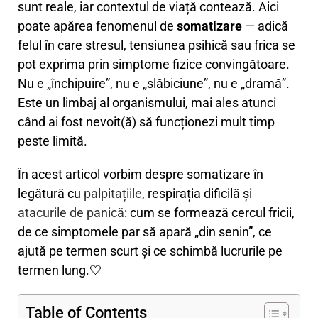
sunt reale, iar contextul de viață contează. Aici
poate apărea fenomenul de
somatizare
— adică
felul în care stresul, tensiunea psihică sau frica se
pot exprima prin simptome fizice convingătoare.
Nu e „închipuire”, nu e „slăbiciune”, nu e „dramă”.
Este un limbaj al organismului, mai ales atunci
când ai fost nevoit(ă) să funcționezi mult timp
peste limită.
În acest articol vorbim despre somatizare în
legătură cu
palpitațiile
, respirația dificilă și
atacurile de panică
: cum se formează cercul fricii,
de ce simptomele par să apară „din senin”, ce
ajută pe termen scurt și ce schimbă lucrurile pe
termen lung.🤍
Table of Contents