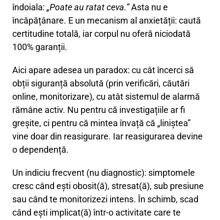
îndoiala:
„Poate au ratat ceva.”
Asta nu e
încăpățânare. E un mecanism al anxietății: caută
certitudine totală, iar corpul nu oferă niciodată
100% garanții.
Aici apare adesea un paradox: cu cât încerci să
obții siguranță absolută (prin verificări, căutări
online, monitorizare), cu atât sistemul de alarmă
rămâne activ. Nu pentru că investigațiile ar fi
greșite, ci pentru că mintea învață că „liniștea”
vine doar din reasigurare. Iar reasigurarea devine
o dependență.
Un indiciu frecvent (nu diagnostic): simptomele
cresc când ești obosit(ă), stresat(ă), sub presiune
sau când te monitorizezi intens. În schimb, scad
când ești implicat(ă) într-o activitate care te