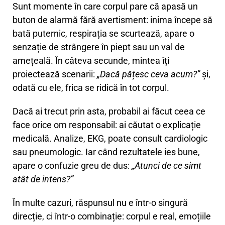
Sunt momente în care corpul pare că apasă un
buton de alarmă fără avertisment: inima începe să
bată puternic, respirația se scurtează, apare o
senzație de strângere în piept sau un val de
amețeală. În câteva secunde, mintea îți
proiectează scenarii:
„Dacă pățesc ceva acum?”
și,
odată cu ele, frica se ridică în tot corpul.
Dacă ai trecut prin asta, probabil ai făcut ceea ce
face orice om responsabil: ai căutat o explicație
medicală. Analize, EKG, poate consult cardiologic
sau pneumologic. Iar când rezultatele ies bune,
apare o confuzie greu de dus:
„Atunci de ce simt
atât de intens?”
În multe cazuri, răspunsul nu e într-o singură
direcție, ci într-o combinație: corpul e real, emoțiile