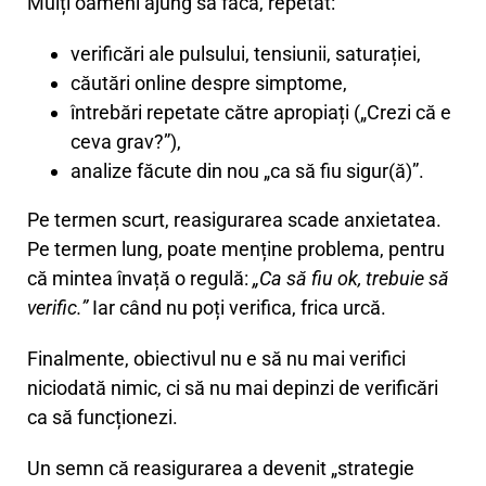
Mulți oameni ajung să facă, repetat:
verificări ale pulsului, tensiunii, saturației,
căutări online despre simptome,
întrebări repetate către apropiați („Crezi că e
ceva grav?”),
analize făcute din nou „ca să fiu sigur(ă)”.
Pe termen scurt, reasigurarea scade anxietatea.
Pe termen lung, poate menține problema, pentru
că mintea învață o regulă:
„Ca să fiu ok, trebuie să
verific.”
Iar când nu poți verifica, frica urcă.
Finalmente, obiectivul nu e să nu mai verifici
niciodată nimic, ci să nu mai depinzi de verificări
ca să funcționezi.
Un semn că reasigurarea a devenit „strategie