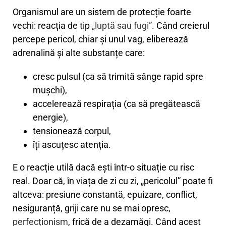
Organismul are un sistem de protecție foarte
vechi: reacția de tip
„luptă sau fugi”
. Când creierul
percepe pericol, chiar și unul vag, eliberează
adrenalină și alte substanțe care:
cresc pulsul (ca să trimită sânge rapid spre
mușchi),
accelerează respirația (ca să pregătească
energie),
tensionează corpul,
îți ascuțesc atenția.
E o reacție utilă dacă ești într-o situație cu risc
real. Doar că, în viața de zi cu zi, „pericolul” poate fi
altceva: presiune constantă, epuizare, conflict,
nesiguranță, griji care nu se mai opresc,
perfecționism
, frică de a dezamăgi. Când acest