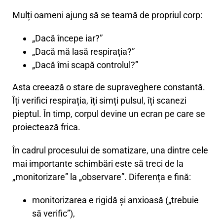
Mulți oameni ajung să se teamă de propriul corp:
„Dacă începe iar?”
„Dacă mă lasă respirația?”
„Dacă îmi scapă controlul?”
Asta creează o stare de supraveghere constantă.
Îți verifici respirația, îți simți pulsul, îți scanezi
pieptul. În timp, corpul devine un ecran pe care se
proiectează frica.
În cadrul procesului de somatizare, una dintre cele
mai importante schimbări este să treci de la
„monitorizare” la „observare”. Diferența e fină:
monitorizarea e rigidă și anxioasă („trebuie
să verific”),