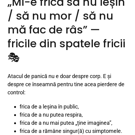
„Mi-e frică să nu leșin
/ să nu mor / să nu
mă fac de râs” —
fricile din spatele fricii
🎭
Atacul de panică nu e doar despre corp. E și
despre ce înseamnă pentru tine acea pierdere de
control:
frica de a leșina în public,
frica de a nu putea respira,
frica de a nu mai putea „ține imaginea”,
frica de a rămâne singur(ă) cu simptomele.